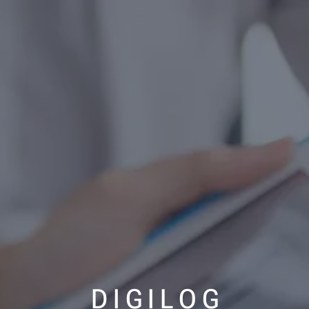
D I G I L O G