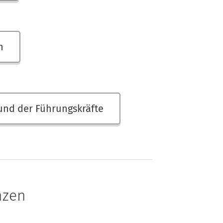
n
 und der Führungskräfte
nzen